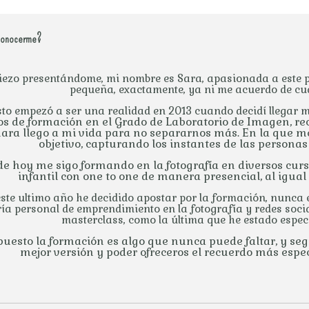
conocerme?
ezo presentándome, mi nombre es Sara, apasionada a este p
pequeña, exactamente, ya ni me acuerdo de c
sto empezó a ser una realidad en 2013 cuando decidí llegar m
s de formación en el Grado de Laboratorio de Imagen, reci
ara llego a mi vida para no separarnos más.
En la que me
objetivo, capturando los instantes de las persona
de hoy me sigo formando en la fotografía en diversos curs
infantil con one to one de manera presencial, al igual
ste ultimo año he decidido apostar por la formación, nunca e
ía personal de emprendimiento en la fotografía y redes soci
masterclass, como la última que he estado especi
puesto la formación es algo que nunca puede faltar, y se
mejor versión y poder ofreceros el recuerdo más espec