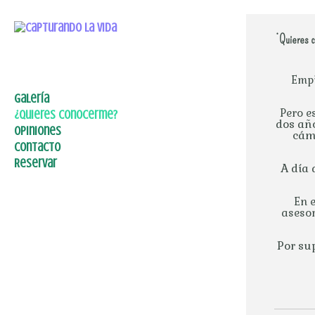
¿Quieres 
Empi
Galería
Pero e
¿Quieres conocerme?
NEWBORN
dos año
Opiniones
SMASHCAKE
cám
Contacto
EMBARAZO
Reservar
A día 
En e
asesor
Por su